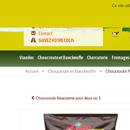
Ce site ut
Certifié
FR-BIO-01
Qui sommes-nous ?
Contact
SUIVEZ VOTRE COLIS
Viandes
Choucroute et Baeckeoffe
Charcuterie
Fromages
Le porc
Accueil
»
Choucroute et Baeckeoffe
»
Choucroute N
et BBQ
bio
Le boeuf
et BBQ
bio
Choucroute Alsacienne pour deux ou 3
Volailles
et BBQ
Bio
L'agneau
et BBQ