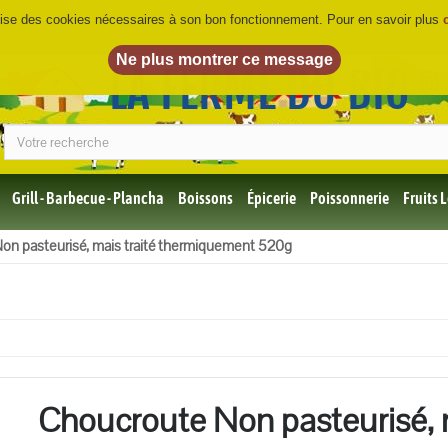
ilise des cookies nécessaires à son bon fonctionnement. Pour en savoir plus
LA FERME DU BIO
©
Grill - Barbecue - Plancha
Boissons
Épicerie
Poissonnerie
Fruits
Tous
on pasteurisé, mais traité thermiquement 520g
les
produits
Bio
Miel,
Choco,
Café
Bio
Choucroute Non pasteurisé, m