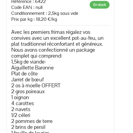
Référence : 6422
En stock
Code EAN :
null
Conditionnement : 2,5kg sous vide
Prix par kg : 18,20 €/kg
Avec les premiers frimas régalez vos
convives avec un excellent pot-au-feu, un
plat traditionnel réconfortant et généreux.
Nous avons confectionné un package
complet qui comprend:
1,5kg de viande:
Aiguillette Baronne
Plat de côte
Jarret de bœuf
2 os à moelle OFFERT
2 gros poireaux
1 oignon
4 carottes
2 navets
1/2 céleri
2 pommes de terre
2 brins de persil
1 feuille de laurier