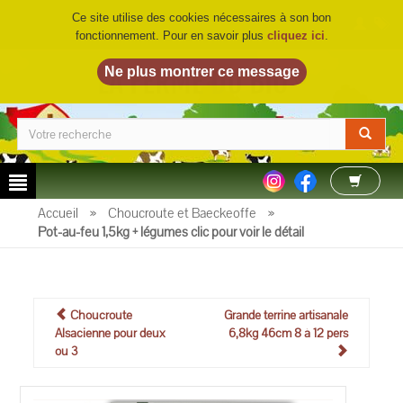
Ce site utilise des cookies nécessaires à son bon
fonctionnement. Pour en savoir plus
cliquez ici
.
LA FERME DU BIO
©
Accueil
»
Choucroute et Baeckeoffe
»
Pot-au-feu 1,5kg + légumes clic pour voir le détail
Choucroute
Grande terrine artisanale
Alsacienne pour deux
6,8kg 46cm 8 à 12 pers
ou 3