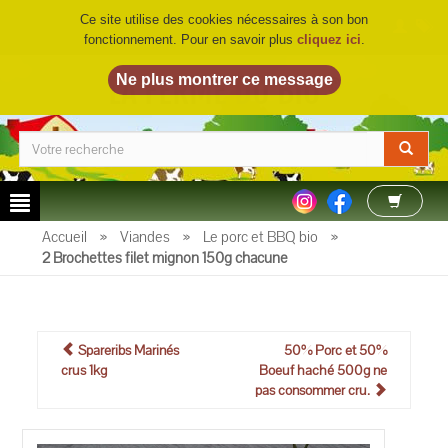
Ce site utilise des cookies nécessaires à son bon
fonctionnement. Pour en savoir plus
cliquez ici
.
LA FERME DU BIO
©
Accueil
»
Viandes
»
Le porc et BBQ bio
»
2 Brochettes filet mignon 150g chacune
Spareribs Marinés
50% Porc et 50%
crus 1kg
Boeuf haché 500g ne
pas consommer cru.