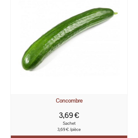
Concombre
3,69 €
Sachet
3,69 € /píèce