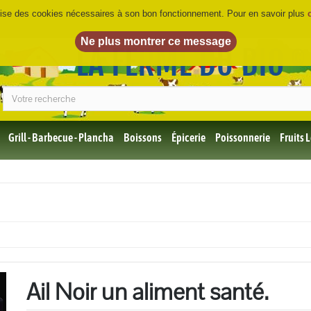
ilise des cookies nécessaires à son bon fonctionnement. Pour en savoir plus
LA FERME DU BIO
©
Grill - Barbecue - Plancha
Boissons
Épicerie
Poissonnerie
Fruits
Tous
les
produits
Bio
Miel,
Choco,
Café
Bio
Ail Noir un aliment santé.