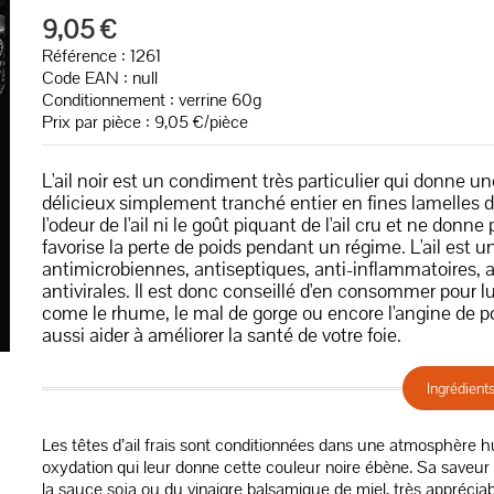
9,05 €
Référence : 1261
Code EAN :
null
Conditionnement : verrine 60g
Prix par pièce : 9,05 €/pièce
L'ail noir est un condiment très particulier qui donne un
délicieux simplement tranché entier en fines lamelles d
l'odeur de l'ail ni le goût piquant de l'ail cru et ne don
favorise la perte de poids pendant un régime. L'ail est 
antimicrobiennes, antiseptiques, anti-inflammatoires,
antivirales. Il est donc conseillé d'en consommer pour l
come le rhume, le mal de gorge ou encore l'angine de poit
aussi aider à améliorer la santé de votre foie.
Ingrédient
Les têtes d’ail frais sont conditionnées dans une atmosphère 
oxydation qui leur donne cette couleur noire ébène. Sa saveur p
la sauce soja ou du vinaigre balsamique de miel, très appréciab