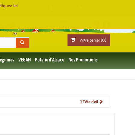
cliquez ici
.
Mon compte
Professionnels
Votre panier (
0
)
 Légumes
VEGAN
Poterie d'Alsace
Nos Promotions
1 Tête d'ail