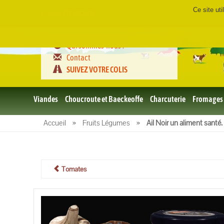
Ce site ut
Certifié
FR-BIO-01
Qui sommes-nous ?
Contact
SUIVEZ VOTRE COLIS
Viandes
Choucroute et Baeckeoffe
Charcuterie
Fromages
Le porc
Accueil
»
Fruits Légumes
»
Ail Noir un aliment santé.
et BBQ
bio
Le boeuf
et BBQ
bio
Tomates
Volailles
et BBQ
Bio
L'agneau
et BBQ