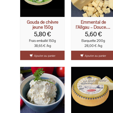
Gouda de chèvre
Emmental de
jeune 150g
l’Allgäu – Douceur,
tradition et caractère
5,80 €
5,60 €
alpin
Frais emballé 150g
Barquette 200g
38,65 € /kg
28,00 € /kg
Ajouter au panier
Ajouter au panier