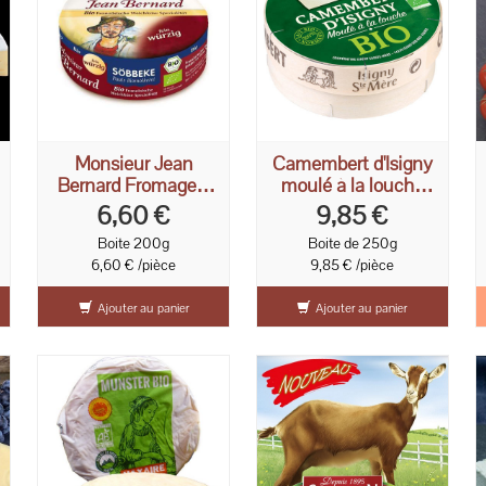
Monsieur Jean
Camembert d'Isigny
Bernard Fromage à
moulé à la louche
pâte molle 200g
250g
6,60 €
9,85 €
Boite 200g
Boite de 250g
6,60 € /pièce
9,85 € /pièce
Ajouter au panier
Ajouter au panier