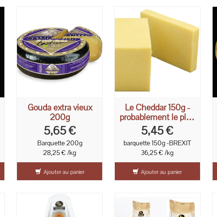
Gouda extra vieux
Le Cheddar 150g -
200g
probablement le plus
vendu au monde
5,65 €
5,45 €
Barquette 200g
barquette 150g -BREXIT
28,25 € /kg
36,25 € /kg
Ajouter au panier
Ajouter au panier