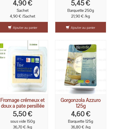
salades
4,90 €
5,45 €
Sachet
Barquette 250g
4,90 € /Sachet
21,90 € /kg
Ajouter au panier
Ajouter au panier
Fromage crémeux et
Gorgonzola Azzuro
doux à pâte persillée
125g
5,50 €
4,60 €
sous vide 150g
Barquette 125g
36,70 € /kg
36,80 € /kg