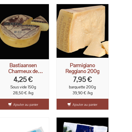
Bastiaansen
Parmigiano
Charmeux de
Reggiano 200g
Hollande au
4,25 €
7,95 €
fenugrec 150g
Sous vide 150g
barquette 200g
28,50 € /kg
39,90 € /kg
Ajouter au panier
Ajouter au panier