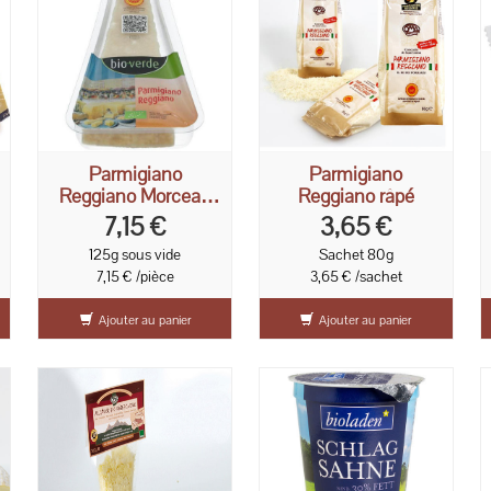
Parmigiano
Parmigiano
Reggiano Morceau
Reggiano râpé
125g
7,15 €
3,65 €
125g sous vide
Sachet 80g
7,15 € /pièce
3,65 € /sachet
Ajouter au panier
Ajouter au panier