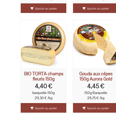
Ajouter au panier
Ajouter au panier
BIO TORTA champs
Gouda aux cèpes
fleuris 150g
150g Aurora Gold
4,40 €
4,45 €
barquette 150g
150g Barquette
29,30 € /kg
29,75 € /kg
Ajouter au panier
Ajouter au panier