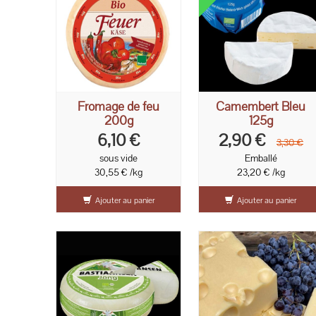
bio
Fromage de feu
Camembert Bleu
200g
125g
6,10 €
2,90 €
3,30 €
sous vide
Emballé
30,55 € /kg
23,20 € /kg
Ajouter au panier
Ajouter au panier