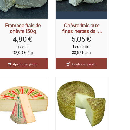
Fromage frais de
Chèvre frais aux
chèvre 150g
fines-herbes de la
ferme 150g
4,80 €
5,05 €
gobelet
barquette
32,00 € /kg
33,67 € /kg
Ajouter au panier
Ajouter au panier