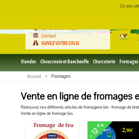
Ce site ut
Certifié
FR-BIO-01
Qui sommes-nous ?
Contact
SUIVEZ VOTRE COLIS
Viandes
Choucroute et Baeckeoffe
Charcuterie
Fromages
Le porc
Accueil
»
Fromages
et BBQ
bio
Vente en ligne de fromages 
Le boeuf
et BBQ
bio
Retrouvez nos différents articles de fromagerie bio : fromage de bre
Volailles
Vente en ligne de fromage bio.
et BBQ
Bio
- 12 %
L'agneau
et BBQ