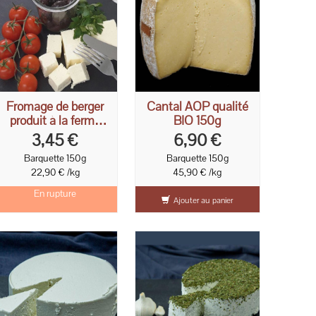
Fromage de berger
Cantal AOP qualité
produit à la ferme
BIO 150g
150g
3,45 €
6,90 €
Barquette 150g
Barquette 150g
22,90 € /kg
45,90 € /kg
En rupture
Ajouter au panier