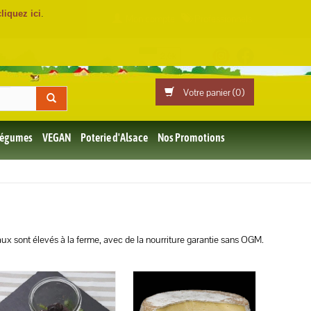
cliquez ici
.
Mon compte
Professionnels
Votre panier (
0
)
 Légumes
VEGAN
Poterie d'Alsace
Nos Promotions
maux sont élevés à la ferme, avec de la nourriture garantie sans OGM.