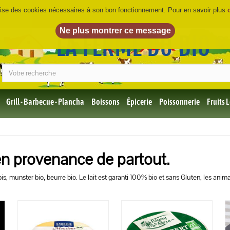
ilise des cookies nécessaires à son bon fonctionnement. Pour en savoir plus
LA FERME DU BIO
©
Grill - Barbecue - Plancha
Boissons
Épicerie
Poissonnerie
Fruits
Tous
les
produits
Bio
en provenance de partout.
Miel,
Choco,
bis, munster bio, beurre bio. Le lait est garanti 100% bio et sans Gluten, les ani
Café
Bio