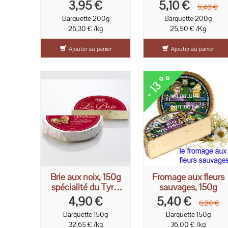
prairies 150g
3,95 €
5,10 €
5,40 €
Barquette 200g
Barquette 200g
26,30 € /kg
25,50 € /Kg
Ajouter au panier
Ajouter au panier
- 13 %
Brie aux noix, 150g
Fromage aux fleurs
spécialité du Tyrol
sauvages, 150g
Autrichien
4,90 €
5,40 €
6,20 €
Barquette 150g
Barquette 150g
32,65 € /kg
36,00 € /kg