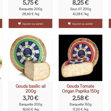
au lait cru 200g
5,75 €
8,25 €
Barquette 200g
Sous AT 200g
28,60 € /kg
41,28 € /kg
Ajouter au panier
Ajouter au panier
Gouda basilic ail
Gouda Tomate
200g
Origan Paprika 150g
3,70 €
2,58 €
Barquette 200g
Barquette 150g
18,60 € /kg
17,20 € /kg