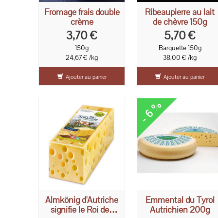
Fromage frais double
Ribeaupierre au lait
crème
de chèvre 150g
3,70 €
5,70 €
150g
Barquette 150g
24,67 € /kg
38,00 € /kg
Ajouter au panier
Ajouter au panier
- 6 %
Almkönig d'Autriche
Emmental du Tyrol
signifie le Roi des
Autrichien 200g