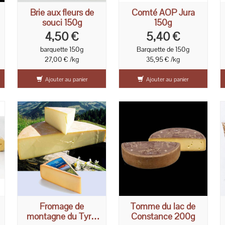
Brie aux fleurs de
Comté AOP Jura
souci 150g
150g
4,50 €
5,40 €
barquette 150g
Barquette de 150g
27,00 € /kg
35,95 € /kg
Ajouter au panier
Ajouter au panier
Fromage de
Tomme du lac de
montagne du Tyrol
Constance 200g