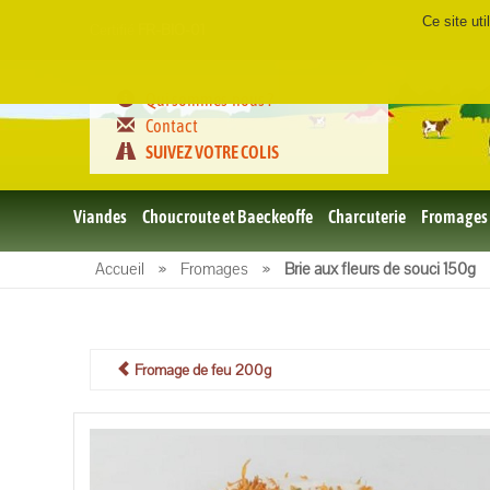
Ce site ut
Certifié
FR-BIO-01
Qui sommes-nous ?
Contact
SUIVEZ VOTRE COLIS
Viandes
Choucroute et Baeckeoffe
Charcuterie
Fromages
Le porc
Accueil
»
Fromages
»
Brie aux fleurs de souci 150g
et BBQ
bio
Le boeuf
et BBQ
bio
Fromage de feu 200g
Volailles
et BBQ
Bio
L'agneau
et BBQ