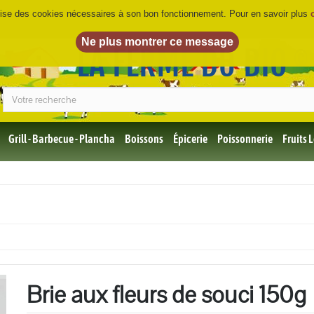
ilise des cookies nécessaires à son bon fonctionnement. Pour en savoir plus
LA FERME DU BIO
©
Grill - Barbecue - Plancha
Boissons
Épicerie
Poissonnerie
Fruits
Tous
les
produits
Bio
Miel,
Choco,
Café
Bio
Brie aux fleurs de souci 150g