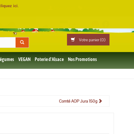
cliquez ici
.
Mon compte
Professionnels
Votre panier (
0
)
 Légumes
VEGAN
Poterie d'Alsace
Nos Promotions
Comté AOP Jura 150g