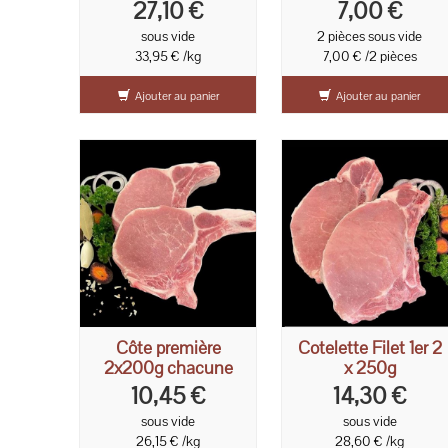
27,10 €
7,00 €
sous vide
2 pièces sous vide
33,95 € /kg
7,00 € /2 pièces
Ajouter au panier
Ajouter au panier
Côte première
Cotelette Filet 1er 2
2x200g chacune
x 250g
10,45 €
14,30 €
sous vide
sous vide
26,15 € /kg
28,60 € /kg