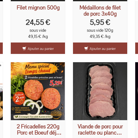
Filet mignon 500g
Médaillons de filet
de porc 3x40g
24,55 €
5,95 €
sous vide
sous vide 120g
49,15 € /kg
49,35 € /kg
Ajouter au panier
Ajouter au panier
2 Fricadelles 220g
Viande de porc pour
Porc et Boeuf déjà
raclette ou plancha