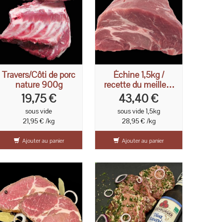
Travers/Côti de porc
Échine 1,5kg /
nature 900g
recette du meilleur
porc jamais mangé
19,75 €
43,40 €
sous vide
sous vide 1,5kg
21,95 € /kg
28,95 € /kg
Ajouter au panier
Ajouter au panier