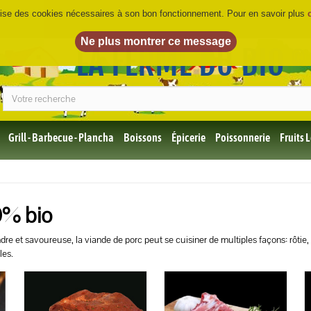
ilise des cookies nécessaires à son bon fonctionnement. Pour en savoir plus
LA FERME DU BIO
©
Grill - Barbecue - Plancha
Boissons
Épicerie
Poissonnerie
Fruits
Tous
les
produits
Bio
0% bio
Miel,
Choco,
e et savoureuse, la viande de porc peut se cuisiner de multiples façons: rôtie, 
Café
les.
Bio