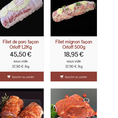
Filet de porc façon
Filet mignon façon
Orloff 1,2Kg
Orloff 500g
45,50 €
18,95 €
sous vide
sous vide
37,90 € /kg
37,90 € /kg
Ajouter au panier
Ajouter au panier