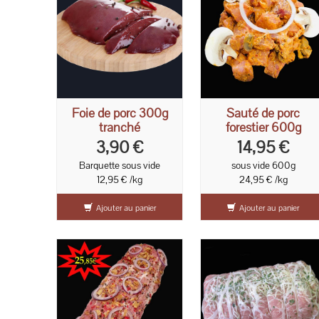
Foie de porc 300g
Sauté de porc
tranché
forestier 600g
3,90 €
14,95 €
Barquette sous vide
sous vide 600g
12,95 € /kg
24,95 € /kg
Ajouter au panier
Ajouter au panier