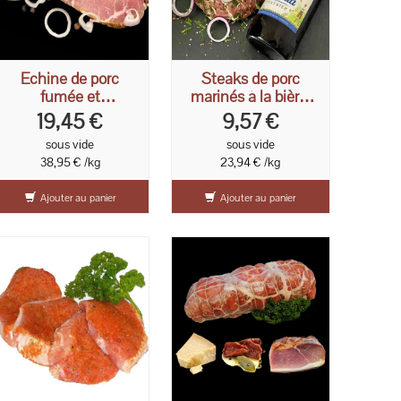
Echine de porc
Steaks de porc
fumée et
marinés à la bière,
légèrement salée 2 x
2x200g
19,45 €
9,57 €
250g
sous vide
sous vide
38,95 € /kg
23,94 € /kg
Ajouter au panier
Ajouter au panier