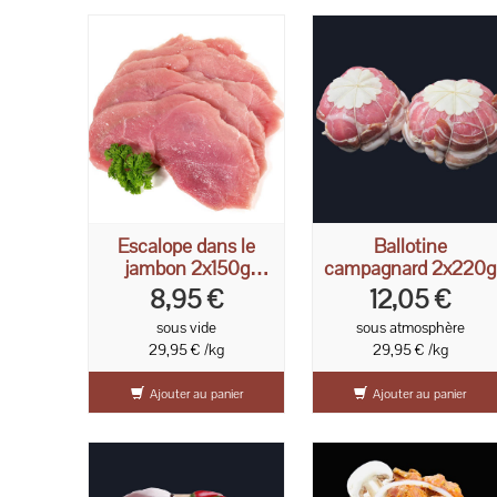
Escalope dans le
Ballotine
jambon 2x150g
campagnard 2x220g
chacune
8,95 €
12,05 €
sous vide
sous atmosphère
29,95 € /kg
29,95 € /kg
Ajouter au panier
Ajouter au panier