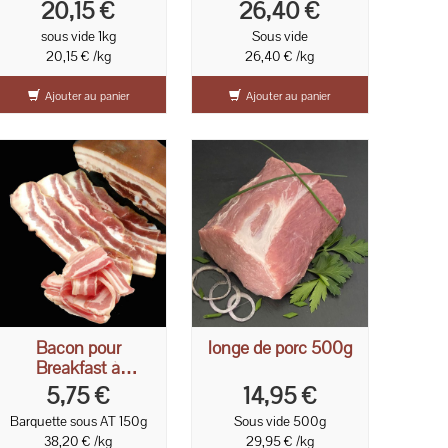
20,15 €
26,40 €
sous vide 1kg
Sous vide
20,15 € /kg
26,40 € /kg
Ajouter au panier
Ajouter au panier
Bacon pour
longe de porc 500g
Breakfast à
l'anglaise 150g
5,75 €
14,95 €
Barquette sous AT 150g
Sous vide 500g
38,20 € /kg
29,95 € /kg