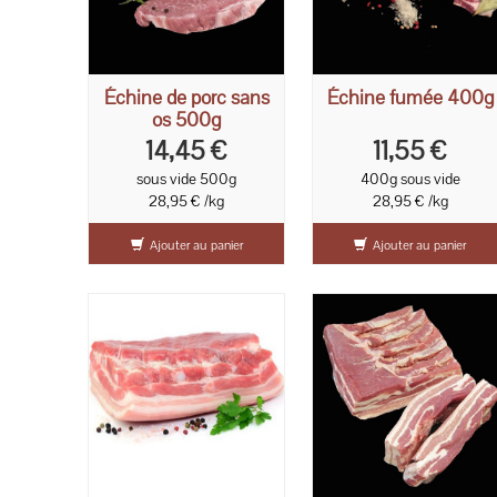
Échine de porc sans
Échine fumée 400g
os 500g
14,45 €
11,55 €
sous vide 500g
400g sous vide
28,95 € /kg
28,95 € /kg
Ajouter au panier
Ajouter au panier