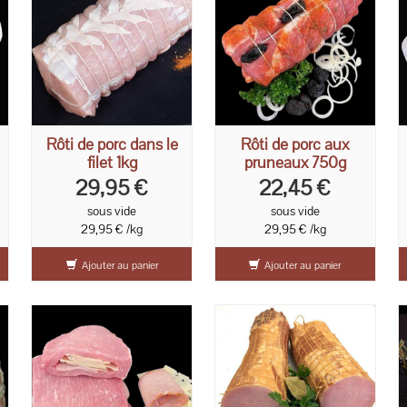
Rôti de porc dans le
Rôti de porc aux
filet 1kg
pruneaux 750g
29,95 €
22,45 €
sous vide
sous vide
29,95 € /kg
29,95 € /kg
Ajouter au panier
Ajouter au panier