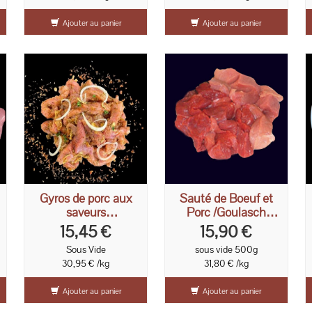
Ajouter au panier
Ajouter au panier
Gyros de porc aux
Sauté de Boeuf et
saveurs
Porc /Goulasch
méditerranéennes
500g
15,45 €
15,90 €
Sous Vide
sous vide 500g
30,95 € /kg
31,80 € /kg
Ajouter au panier
Ajouter au panier