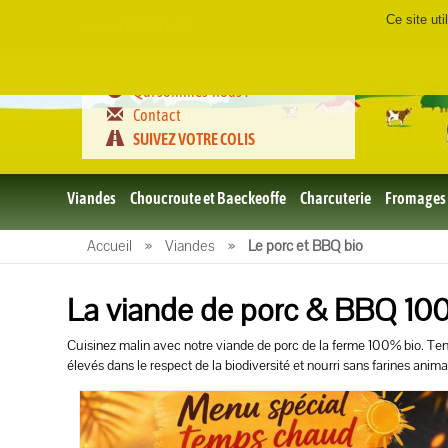
Ce site ut
Certifié
FR-BIO-01
Qui sommes-nous ?
Contact
SUIVEZ VOTRE COLIS
Viandes
Choucroute et Baeckeoffe
Charcuterie
Fromages
Le porc
Accueil
»
Viandes
»
Le porc et BBQ bio
et BBQ
bio
La viande de porc & BBQ 10
Le boeuf
et BBQ
bio
Cuisinez malin avec notre viande de porc de la ferme 100% bio. Tendr
Volailles
élevés dans le respect de la biodiversité et nourri sans farines anima
et BBQ
Bio
L'agneau
et BBQ