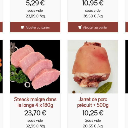
frite et épicée
300g
5,29 €
10,95 €
sous vide
sous vide
23,89 € /kg
36,50 € /kg
Ajouter au panier
Ajouter au panier
Steack maigre dans
Jarret de porc
la longe 4 x 180g
précuit ± 500g
23,70 €
10,25 €
sous vide
Sous vide
32,95 € /kg
20,55 € /kg