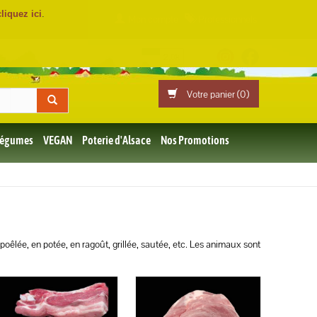
cliquez ici
.
Mon compte
Professionnels
Votre panier (
0
)
 Légumes
VEGAN
Poterie d'Alsace
Nos Promotions
poêlée, en potée, en ragoût, grillée, sautée, etc. Les animaux sont