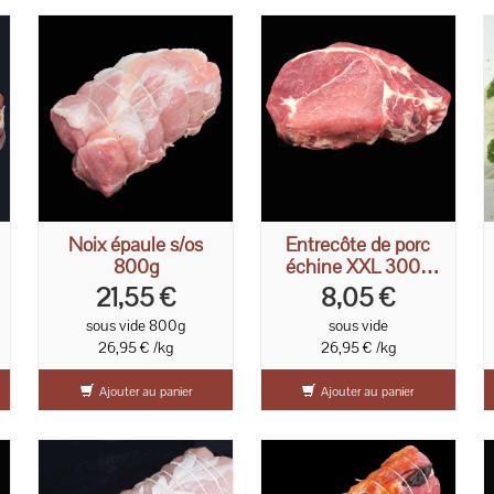
Noix épaule s/os
Entrecôte de porc
800g
échine XXL 300g
sans os
21,55 €
8,05 €
sous vide 800g
sous vide
26,95 € /kg
26,95 € /kg
Ajouter au panier
Ajouter au panier