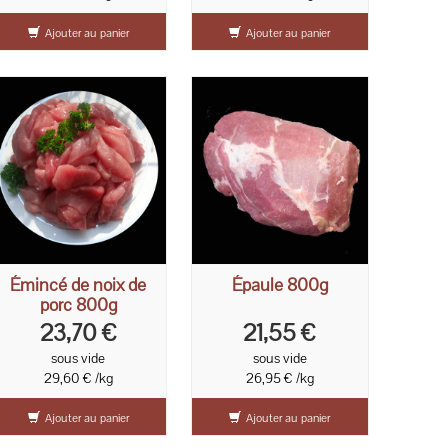
Ajouter au panier
Ajouter au panier
Émincé de noix de
Épaule 800g
porc 800g
23,70 €
21,55 €
sous vide
sous vide
29,60 € /kg
26,95 € /kg
Ajouter au panier
Ajouter au panier