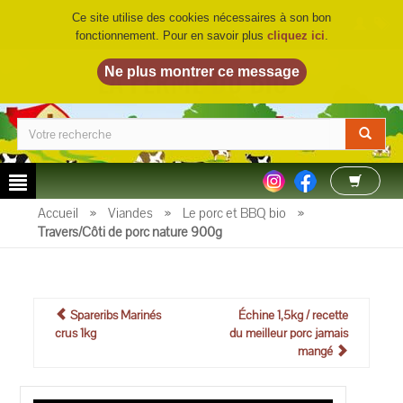
Ce site utilise des cookies nécessaires à son bon
fonctionnement. Pour en savoir plus
cliquez ici
.
LA FERME DU BIO
©
Accueil
»
Viandes
»
Le porc et BBQ bio
»
Travers/Côti de porc nature 900g
Spareribs Marinés
Échine 1,5kg / recette
crus 1kg
du meilleur porc jamais
mangé