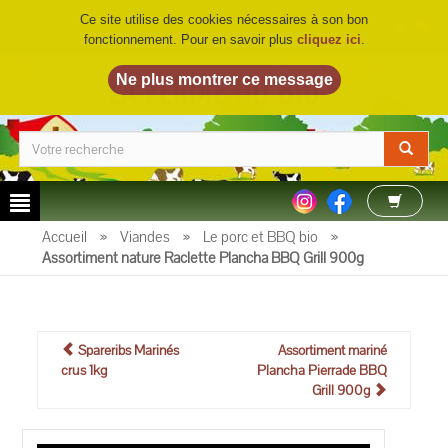
Ce site utilise des cookies nécessaires à son bon
fonctionnement. Pour en savoir plus
cliquez ici
.
LA FERME DU BIO
©
Accueil
»
Viandes
»
Le porc et BBQ bio
»
Assortiment nature Raclette Plancha BBQ Grill 900g
Spareribs Marinés
Assortiment mariné
crus 1kg
Plancha Pierrade BBQ
Grill 900g