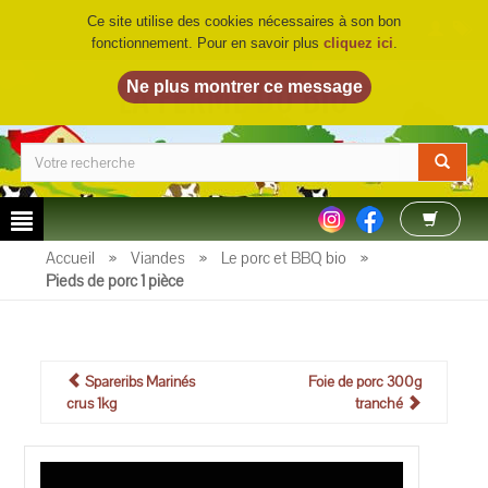
Ce site utilise des cookies nécessaires à son bon
fonctionnement. Pour en savoir plus
cliquez ici
.
LA FERME DU BIO
©
Accueil
»
Viandes
»
Le porc et BBQ bio
»
Pieds de porc 1 pièce
Spareribs Marinés
Foie de porc 300g
crus 1kg
tranché