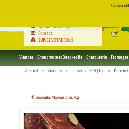
Ce site ut
Certifié
FR-BIO-01
Qui sommes-nous ?
Contact
SUIVEZ VOTRE COLIS
Viandes
Choucroute et Baeckeoffe
Charcuterie
Fromages
Le porc
Accueil
»
Viandes
»
Le porc et BBQ bio
»
Échine 
et BBQ
bio
Le boeuf
et BBQ
bio
Spareribs Marinés crus 1kg
Volailles
et BBQ
Bio
L'agneau
et BBQ