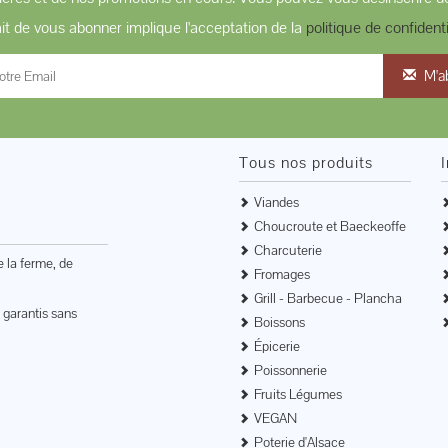
ait de vous abonner implique l'acceptation de la
politique de confidenti
M'a
Tous nos produits
Viandes
Choucroute et Baeckeoffe
Charcuterie
e la ferme, de
Fromages
Grill - Barbecue - Plancha
 garantis sans
Boissons
Épicerie
Poissonnerie
Fruits Légumes
VEGAN
Poterie d'Alsace