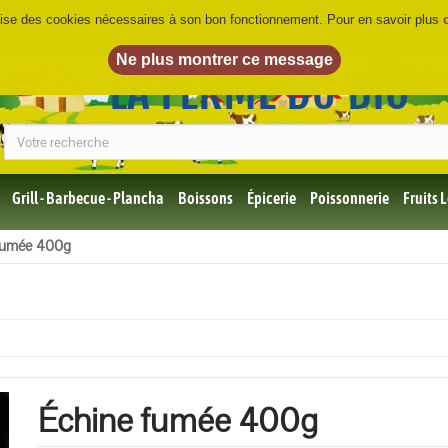
ilise des cookies nécessaires à son bon fonctionnement. Pour en savoir plus
LA FERME DU BIO
©
Grill - Barbecue - Plancha
Boissons
Épicerie
Poissonnerie
Fruits
Tous
fumée 400g
les
produits
Bio
Miel,
Choco,
Café
Bio
Échine fumée 400g