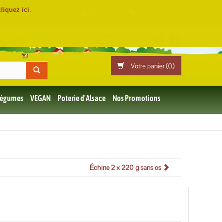
cliquez ici
.
Mon compte
Professionnels
Votre panier (
0
)
 Légumes
VEGAN
Poterie d'Alsace
Nos Promotions
Échine 2 x 220 g sans os