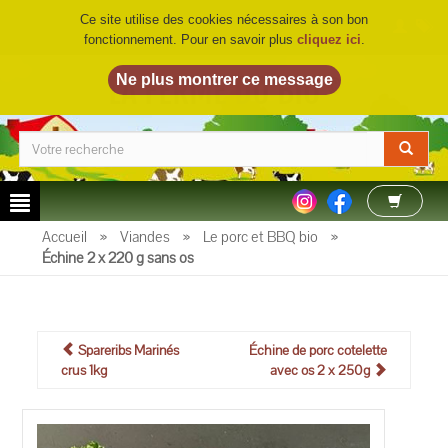
Ce site utilise des cookies nécessaires à son bon
fonctionnement. Pour en savoir plus
cliquez ici
.
LA FERME DU BIO
©
Accueil
»
Viandes
»
Le porc et BBQ bio
»
Échine 2 x 220 g sans os
Spareribs Marinés
Échine de porc cotelette
crus 1kg
avec os 2 x 250g