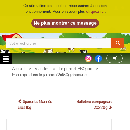
Ce site utilise des cookies nécessaires à son bon
fonctionnement. Pour en savoir plus
cliquez ici
.
LA FERME DU BIO
©
Accueil
»
Viandes
»
Le porc et BBQ bio
»
Escalope dans le jambon 2x150g chacune
Spareribs Marinés
Ballotine campagnard
crus 1kg
2x220g