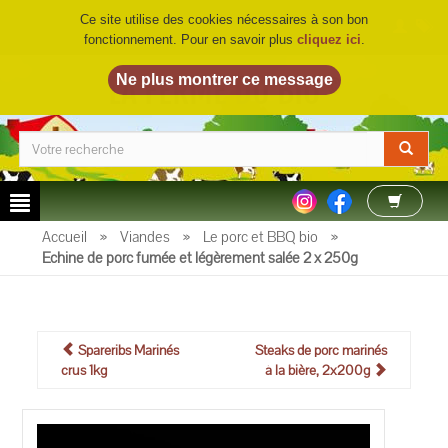
Ce site utilise des cookies nécessaires à son bon
fonctionnement. Pour en savoir plus
cliquez ici
.
LA FERME DU BIO
©
Accueil
»
Viandes
»
Le porc et BBQ bio
»
Echine de porc fumée et légèrement salée 2 x 250g
Spareribs Marinés
Steaks de porc marinés
crus 1kg
à la bière, 2x200g