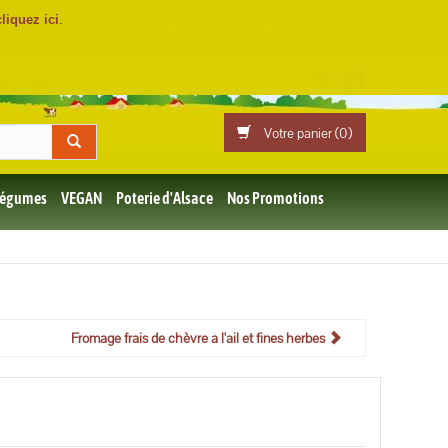
cliquez ici
.
Mon compte
Professionnels
Votre panier (
0
)
 Légumes
VEGAN
Poterie d'Alsace
Nos Promotions
Fromage frais de chèvre à l'ail et fines herbes