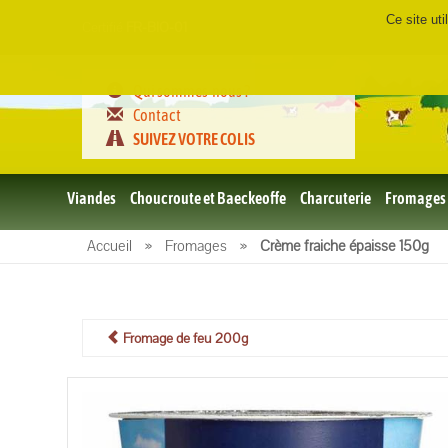
Ce site ut
Certifié
FR-BIO-01
Qui sommes-nous ?
Contact
SUIVEZ VOTRE COLIS
Viandes
Choucroute et Baeckeoffe
Charcuterie
Fromages
Le porc
Accueil
»
Fromages
»
Crème fraiche épaisse 150g
et BBQ
bio
Le boeuf
et BBQ
bio
Fromage de feu 200g
Volailles
et BBQ
Bio
L'agneau
et BBQ