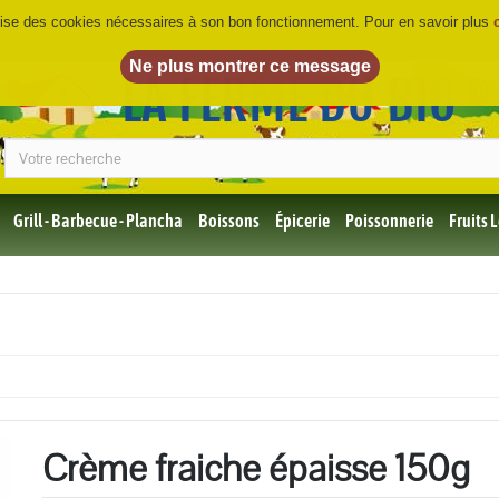
ilise des cookies nécessaires à son bon fonctionnement. Pour en savoir plus
LA FERME DU BIO
©
Grill - Barbecue - Plancha
Boissons
Épicerie
Poissonnerie
Fruits
Tous
les
produits
Bio
Miel,
Choco,
Café
Bio
Crème fraiche épaisse 150g