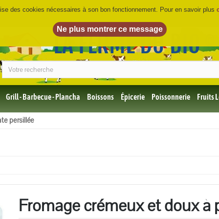
ilise des cookies nécessaires à son bon fonctionnement. Pour en savoir plus
LA FERME DU BIO
©
Grill - Barbecue - Plancha
Boissons
Épicerie
Poissonnerie
Fruits
Tous
e persillée
les
produits
Bio
Miel,
Choco,
Café
Bio
Fromage crémeux et doux à pâ