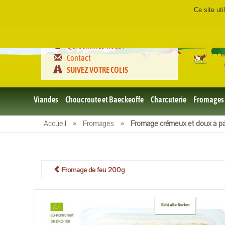
Ce site ut
Certifié
FR-BIO-01
Qui sommes-nous ?
Contact
SUIVEZ VOTRE COLIS
Viandes
Choucroute et Baeckeoffe
Charcuterie
Fromages
Le porc
Accueil
»
Fromages
»
Fromage crémeux et doux à pât
et BBQ
bio
Le boeuf
et BBQ
bio
Fromage de feu 200g
Volailles
et BBQ
Bio
L'agneau
et BBQ