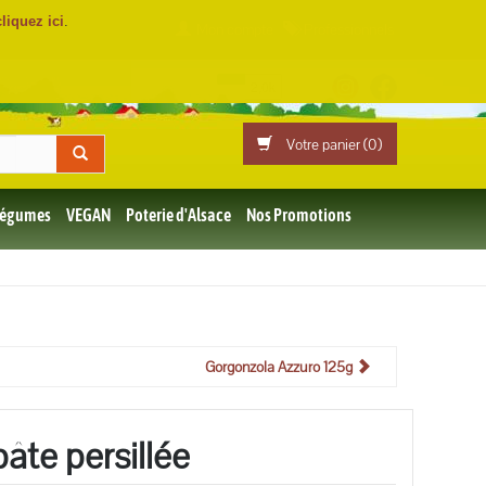
cliquez ici
.
Mon compte
Professionnels
Votre panier (
0
)
 Légumes
VEGAN
Poterie d'Alsace
Nos Promotions
Gorgonzola Azzuro 125g
te persillée