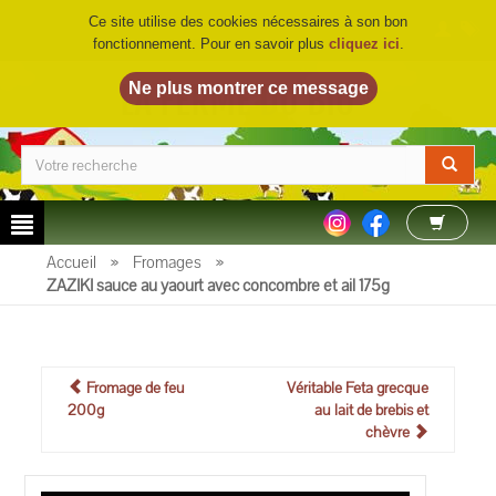
Ce site utilise des cookies nécessaires à son bon
fonctionnement. Pour en savoir plus
cliquez ici
.
LA FERME DU BIO
©
Accueil
»
Fromages
»
ZAZIKI sauce au yaourt avec concombre et ail 175g
Fromage de feu
Véritable Feta grecque
200g
au lait de brebis et
chèvre