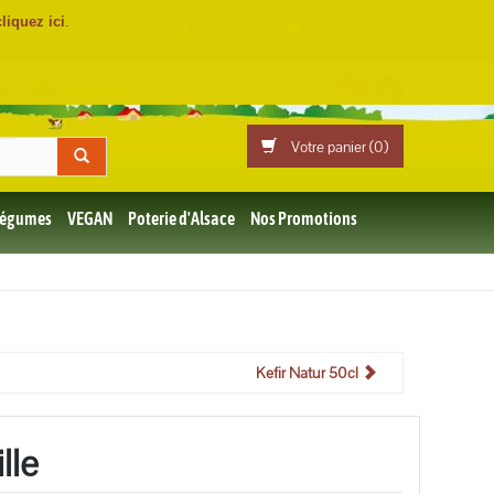
cliquez ici
.
Mon compte
Professionnels
Votre panier (
0
)
 Légumes
VEGAN
Poterie d'Alsace
Nos Promotions
Kefir Natur 50cl
lle