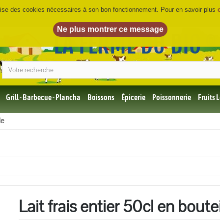
ilise des cookies nécessaires à son bon fonctionnement. Pour en savoir plus
LA FERME DU BIO
©
Grill - Barbecue - Plancha
Boissons
Épicerie
Poissonnerie
Fruits
Tous
le
les
produits
Bio
Miel,
Choco,
Café
Bio
Lait frais entier 50cl en boutei