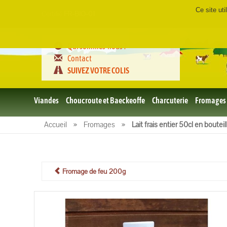
Ce site ut
Certifié
FR-BIO-01
Qui sommes-nous ?
Contact
SUIVEZ VOTRE COLIS
Viandes
Choucroute et Baeckeoffe
Charcuterie
Fromages
Le porc
Accueil
»
Fromages
»
Lait frais entier 50cl en bouteil
et BBQ
bio
Le boeuf
et BBQ
bio
Fromage de feu 200g
Volailles
et BBQ
Bio
L'agneau
et BBQ