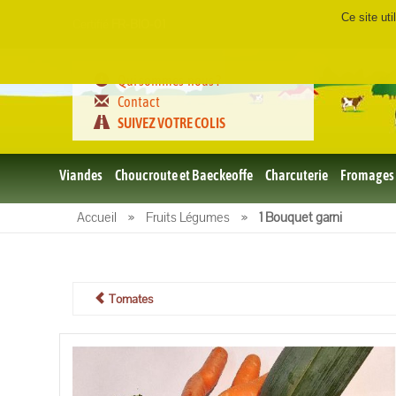
Ce site ut
Certifié
FR-BIO-01
Qui sommes-nous ?
Contact
SUIVEZ VOTRE COLIS
Viandes
Choucroute et Baeckeoffe
Charcuterie
Fromages
Le porc
Accueil
»
Fruits Légumes
»
1 Bouquet garni
et BBQ
bio
Le boeuf
et BBQ
bio
Tomates
Volailles
et BBQ
Bio
L'agneau
et BBQ