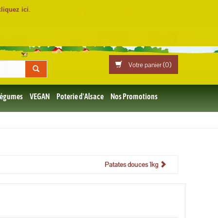
cliquez ici
.
Mon compte
Professionnels
Votre panier (
0
)
 Légumes
VEGAN
Poterie d'Alsace
Nos Promotions
Patates douces 1kg