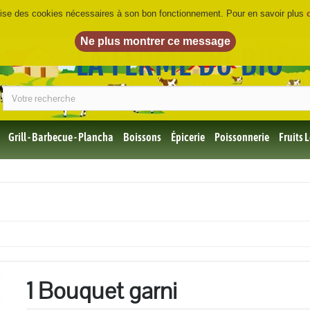
ilise des cookies nécessaires à son bon fonctionnement. Pour en savoir plus
LA FERME DU BIO
©
Grill - Barbecue - Plancha
Boissons
Épicerie
Poissonnerie
Fruits
Tous
les
produits
Bio
Miel,
Choco,
Café
Bio
1 Bouquet garni