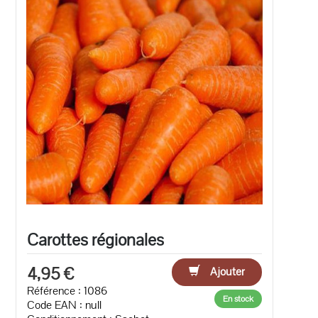
Carottes régionales
4,95 €
Ajouter
Référence : 1086
En stock
Code EAN :
null