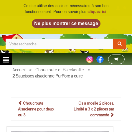
Ce site utilise des cookies nécessaires à son bon
fonctionnement. Pour en savoir plus
cliquez ici
.
LA FERME DU BIO
©
Accueil
»
Choucroute et Baeckeoffe
»
2 Saucisses alsacienne PurPorc à cuire
Choucroute
Os à moelle 2 pièces.
Alsacienne pour deux
Limité à 3 x 2 pièces par
ou 3
commande