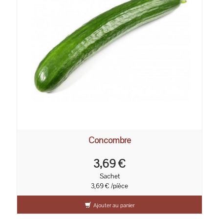
Concombre
3,69 €
Sachet
3,69 € /píèce
Ajouter au panier