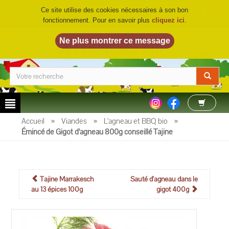
Ce site utilise des cookies nécessaires à son bon
fonctionnement. Pour en savoir plus
cliquez ici
.
LA FERME DU BIO
©
Accueil
»
Viandes
»
L'agneau et BBQ bio
»
Émincé de Gigot d'agneau 800g conseillé Tajine
Tajine Marrakesch
Sauté d'agneau dans le
au 13 épices 100g
gigot 400g