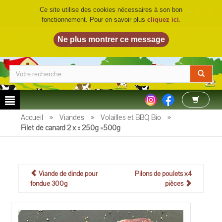
Ce site utilise des cookies nécessaires à son bon
fonctionnement. Pour en savoir plus
cliquez ici
.
LA FERME DU BIO
©
Accueil
»
Viandes
»
Volailles et BBQ Bio
»
Filet de canard 2 x ± 250g =500g
Viande de dinde pour
Pilons de poulets x4
fondue 300g
pièces