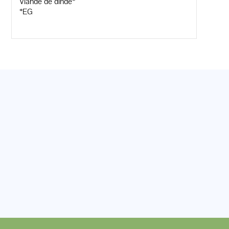
Viande de dinde*
*EG