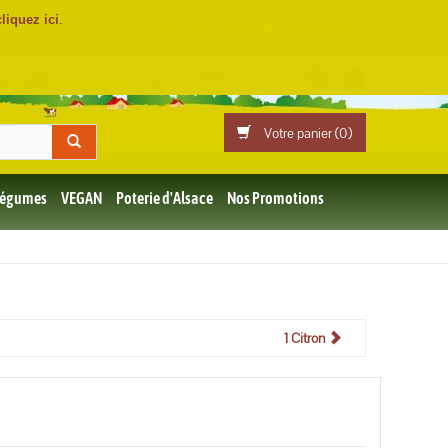
cliquez ici
.
Mon compte
Professionnels
Votre panier (
0
)
 Légumes
VEGAN
Poterie d'Alsace
Nos Promotions
1 Citron