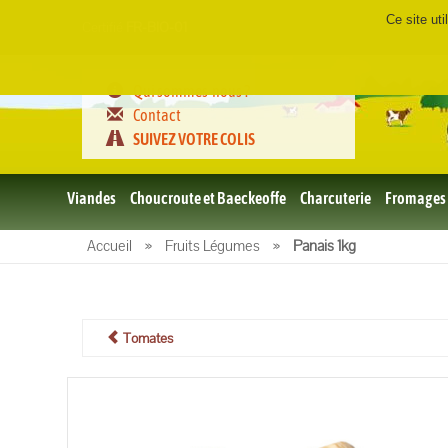
Ce site ut
Certifié
FR-BIO-01
Qui sommes-nous ?
Contact
SUIVEZ VOTRE COLIS
Viandes
Choucroute et Baeckeoffe
Charcuterie
Fromages
Le porc
Accueil
»
Fruits Légumes
»
Panais 1kg
et BBQ
bio
Le boeuf
et BBQ
bio
Tomates
Volailles
et BBQ
Bio
L'agneau
et BBQ