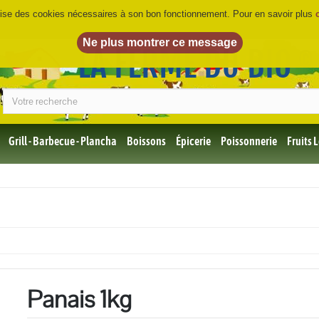
ilise des cookies nécessaires à son bon fonctionnement. Pour en savoir plus
LA FERME DU BIO
©
Grill - Barbecue - Plancha
Boissons
Épicerie
Poissonnerie
Fruits
Tous
les
produits
Bio
Miel,
Choco,
Café
Bio
Panais 1kg