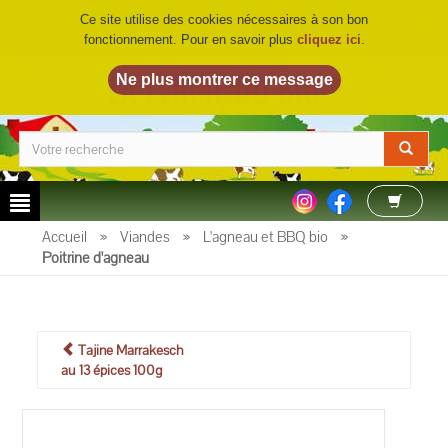
Ce site utilise des cookies nécessaires à son bon
fonctionnement. Pour en savoir plus
cliquez ici
.
LA FERME DU BIO
©
Accueil
»
Viandes
»
L'agneau et BBQ bio
»
Poitrine d'agneau
Tajine Marrakesch
au 13 épices 100g