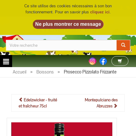
Ce site utilise des cookies nécessaires à son bon
fonctionnement. Pour en savoir plus
cliquez ici
.
LA FERME DU BIO
©
Accueil
»
Boissons
»
Prosecco Pizzolato Frizzante
Edelzwicker - fruité
Montepulciano des
et fraîcheur 75cl
Abruzzes