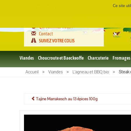
Ce site ut
Certifié
FR-BIO-01
Qui sommes-nous ?
Contact
SUIVEZ VOTRE COLIS
Viandes
Choucroute et Baeckeoffe
Charcuterie
Fromages
Le porc
Accueil
»
Viandes
»
L'agneau et BBQ bio
»
Steak 
et BBQ
bio
Le boeuf
et BBQ
bio
Tajine Marrakesch au 13 épices 100g
Volailles
et BBQ
Bio
L'agneau
et BBQ