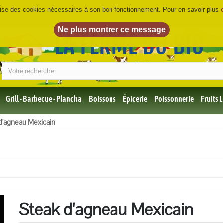
ilise des cookies nécessaires à son bon fonctionnement. Pour en savoir plus
LA FERME DU BIO
©
Grill - Barbecue - Plancha
Boissons
Épicerie
Poissonnerie
Fruits
Tous
d'agneau Mexicain
les
produits
Bio
Miel,
Choco,
Café
Bio
Steak d'agneau Mexicain