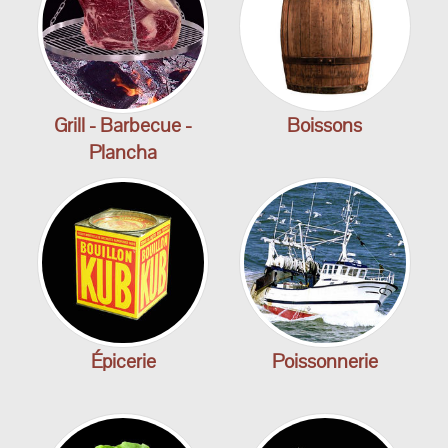
Grill - Barbecue -
Boissons
Plancha
Épicerie
Poissonnerie