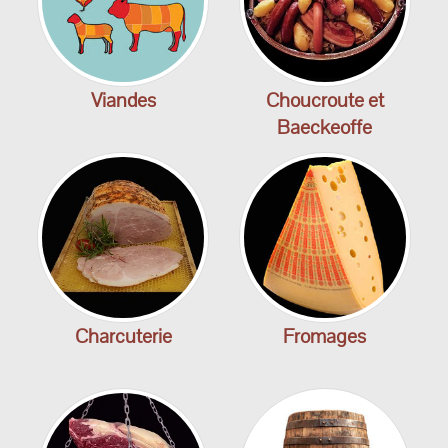
Viandes
Choucroute et
Baeckeoffe
Charcuterie
Fromages