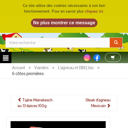
Ce site utilise des cookies nécessaires à son bon
fonctionnement. Pour en savoir plus
cliquez ici
.
LA FERME DU BIO
©
Accueil
»
Viandes
»
L'agneau et BBQ bio
»
6 côtes premières
Tajine Marrakesch
Steak d'agneau
au 13 épices 100g
Mexicain