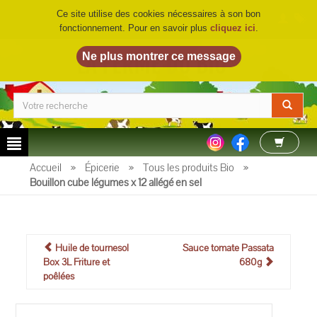
Ce site utilise des cookies nécessaires à son bon
fonctionnement. Pour en savoir plus
cliquez ici
.
LA FERME DU BIO
©
Accueil
»
Épicerie
»
Tous les produits Bio
»
Bouillon cube légumes x 12 allégé en sel
Huile de tournesol
Sauce tomate Passata
Box 3L Friture et
680g
poêlées