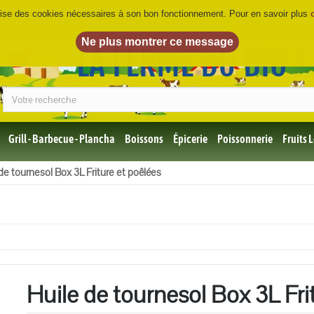
ilise des cookies nécessaires à son bon fonctionnement. Pour en savoir plus
LA FERME DU BIO
©
Grill - Barbecue - Plancha
Boissons
Épicerie
Poissonnerie
Fruits
Tous
de tournesol Box 3L Friture et poêlées
les
produits
Bio
Miel,
Choco,
Café
Bio
Huile de tournesol Box 3L Fri