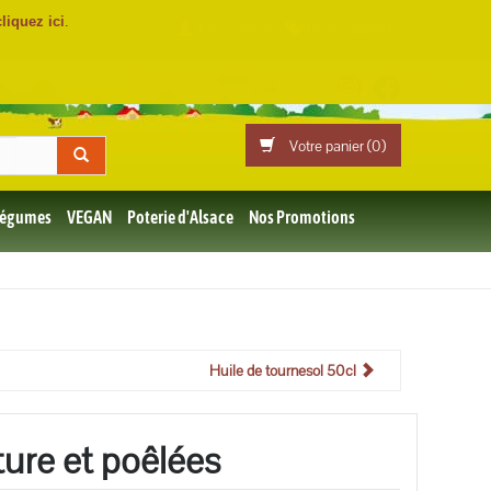
cliquez ici
.
Mon compte
Professionnels
Votre panier (
0
)
 Légumes
VEGAN
Poterie d'Alsace
Nos Promotions
Huile de tournesol 50cl
ture et poêlées