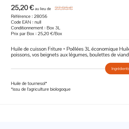
25,20 €
27,95 €
au lieu de
Référence : 28056
Code EAN :
null
Conditionnement : Box 3L
Prix par Box : 25,20 €/Box
Huile de cuisson Friture + Poêlées 3L économique Huile 
pois­sons, vos bei­gnets aux légu­mes, bou­let­tes de vi
Ingrédient
Huile de tournesol*
*issu de l'agriculture biologoque