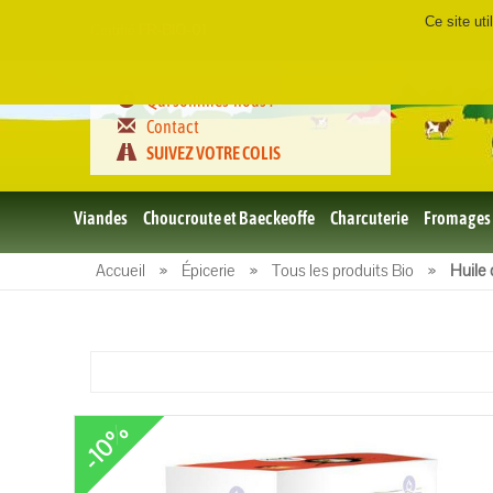
Ce site ut
Certifié
FR-BIO-01
Qui sommes-nous ?
Contact
SUIVEZ VOTRE COLIS
Viandes
Choucroute et Baeckeoffe
Charcuterie
Fromages
Le porc
Accueil
»
Épicerie
»
Tous les produits Bio
»
Huile 
et BBQ
bio
Le boeuf
et BBQ
bio
Volailles
et BBQ
-10%
Bio
L'agneau
et BBQ