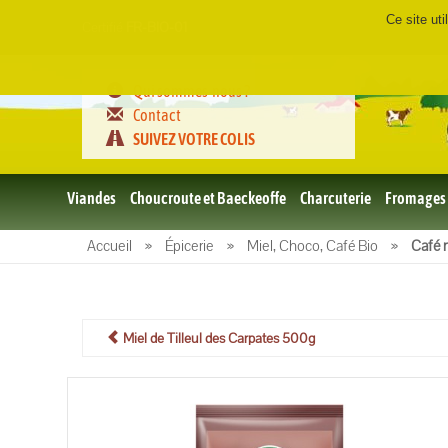
Ce site ut
Certifié
FR-BIO-01
Qui sommes-nous ?
Contact
SUIVEZ VOTRE COLIS
Viandes
Choucroute et Baeckeoffe
Charcuterie
Fromages
Le porc
Accueil
»
Épicerie
»
Miel, Choco, Café Bio
»
Café 
et BBQ
bio
Le boeuf
et BBQ
bio
Miel de Tilleul des Carpates 500g
Volailles
et BBQ
Bio
L'agneau
et BBQ