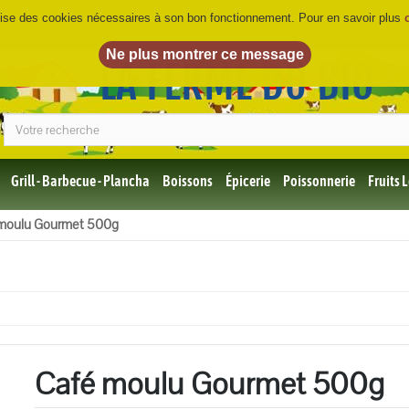
ilise des cookies nécessaires à son bon fonctionnement. Pour en savoir plus
LA FERME DU BIO
©
Grill - Barbecue - Plancha
Boissons
Épicerie
Poissonnerie
Fruits
Tous
moulu Gourmet 500g
les
produits
Bio
Miel,
Choco,
Café
Bio
Café moulu Gourmet 500g