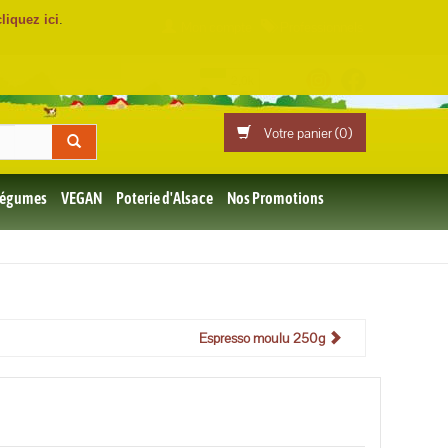
cliquez ici
.
Mon compte
Professionnels
Votre panier (
0
)
 Légumes
VEGAN
Poterie d'Alsace
Nos Promotions
Espresso moulu 250g