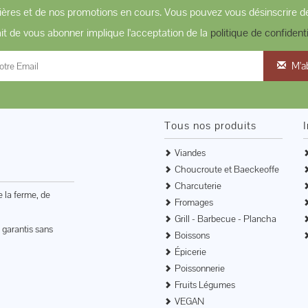
ères et de nos promotions en cours. Vous pouvez vous désinscrire de
ait de vous abonner implique l'acceptation de la
politique de confidenti
M'a
Tous nos produits
Viandes
Choucroute et Baeckeoffe
Charcuterie
e la ferme, de
Fromages
Grill - Barbecue - Plancha
 garantis sans
Boissons
Épicerie
Poissonnerie
Fruits Légumes
VEGAN