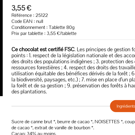
3,55 €
Référence : 25122
Code EAN :
null
Conditionnement : Tablette 80g
Prix par tablette : 3,55 €/tablette
Ce chocolat est certifié FSC
. Les principes de gestion 
points : 1. respect de la législation nationale et des ac
des droits des populations indigènes ; 3. protection des d
ressources forestières ; 4. respect des droits des travaill
utilisation équitable des bénéfices dérivés de la forêt ;
la biodiversité, paysages, etc.) ; 7. mise en place d’un pl
la forêt et de sa gestion ; 9. préservation des forêts à 
des plantations.
Ingrédient
Sucre de canne brut *, beurre de cacao *, NOISETTES *, coupée
de cacao *, extrait de vanille de bourbon *.
Cacao: 34% au moins.