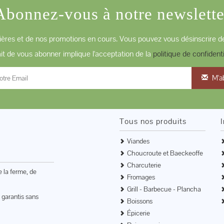
Abonnez-vous à notre newslette
ères et de nos promotions en cours. Vous pouvez vous désinscrire de
ait de vous abonner implique l'acceptation de la
politique de confidenti
M'a
Tous nos produits
Viandes
Choucroute et Baeckeoffe
Charcuterie
e la ferme, de
Fromages
Grill - Barbecue - Plancha
 garantis sans
Boissons
Épicerie