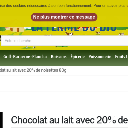
ilise des cookies nécessaires à son bon fonctionnement. Pour en savoir plus
LA FERME DU BIO
©
Grill - Barbecue - Plancha
Boissons
Épicerie
Poissonnerie
Fruits
Tous
lat au lait avec 20% de noisettes 80g
les
produits
Bio
Miel,
Choco,
Café
Bio
Chocolat au lait avec 20% de