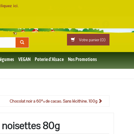
cliquez ici
.
Mon compte
Professionnels
Votre panier (
0
)
 Légumes
VEGAN
Poterie d'Alsace
Nos Promotions
Chocolat noir à 60% de cacao. Sans lécithine. 100g
 noisettes 80g