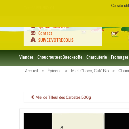
Ce site ut
Certifié
FR-BIO-01
Qui sommes-nous ?
Contact
SUIVEZ VOTRE COLIS
Viandes
Choucroute et Baeckeoffe
Charcuterie
Fromages
Le porc
Accueil
»
Épicerie
»
Miel, Choco, Café Bio
»
Choco
et BBQ
bio
Le boeuf
et BBQ
bio
Miel de Tilleul des Carpates 500g
Volailles
et BBQ
Bio
L'agneau
et BBQ