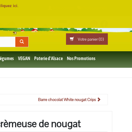
cliquez ici
.
Mon compte
Professionnels
Votre panier (
0
)
 Légumes
VEGAN
Poterie d'Alsace
Nos Promotions
Barre chocolat White nougat Crips
e crèmeuse de nougat