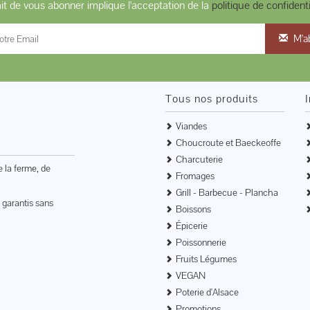
ait de vous abonner implique l'acceptation de la
politique de confidenti
M'a
Tous nos produits
Viandes
Choucroute et Baeckeoffe
Charcuterie
e la ferme, de
Fromages
Grill - Barbecue - Plancha
 garantis sans
Boissons
Épicerie
Poissonnerie
Fruits Légumes
VEGAN
Poterie d'Alsace
Promotions