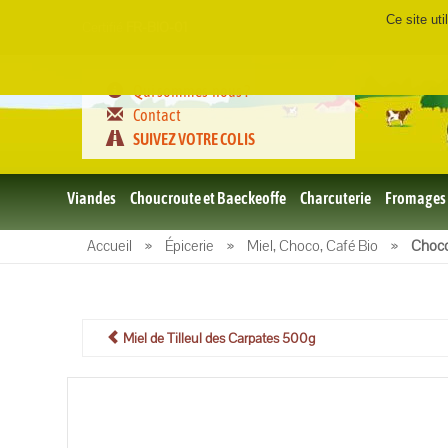
Ce site ut
Certifié
FR-BIO-01
Qui sommes-nous ?
Contact
SUIVEZ VOTRE COLIS
Viandes
Choucroute et Baeckeoffe
Charcuterie
Fromages
Le porc
Accueil
»
Épicerie
»
Miel, Choco, Café Bio
»
Choco
et BBQ
bio
Le boeuf
et BBQ
bio
Miel de Tilleul des Carpates 500g
Volailles
et BBQ
Bio
L'agneau
et BBQ