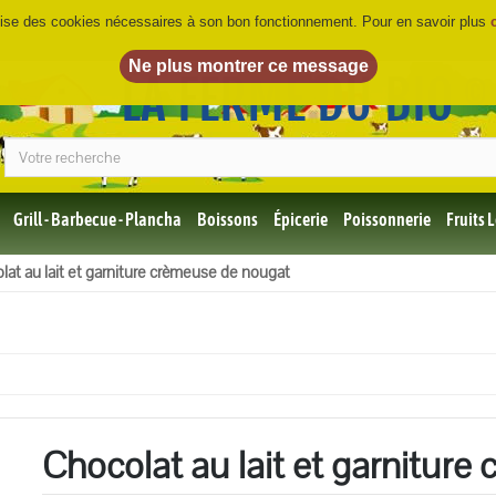
ilise des cookies nécessaires à son bon fonctionnement. Pour en savoir plus
LA FERME DU BIO
©
Grill - Barbecue - Plancha
Boissons
Épicerie
Poissonnerie
Fruits
Tous
lat au lait et garniture crèmeuse de nougat
les
produits
Bio
Miel,
Choco,
Café
Bio
Chocolat au lait et garnitur