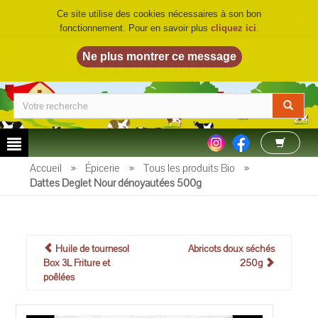
Ce site utilise des cookies nécessaires à son bon
fonctionnement. Pour en savoir plus
cliquez ici
.
LA FERME DU BIO
©
Accueil
»
Épicerie
»
Tous les produits Bio
»
Dattes Deglet Nour dénoyautées 500g
Huile de tournesol
Abricots doux séchés
Box 3L Friture et
250g
poêlées