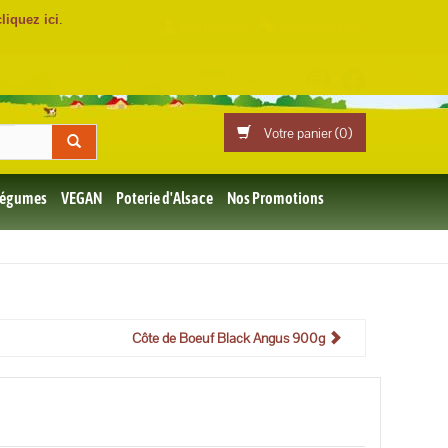
cliquez ici
.
Mon compte
Professionnels
Votre panier (
0
)
 Légumes
VEGAN
Poterie d'Alsace
Nos Promotions
Côte de Boeuf Black Angus 900g