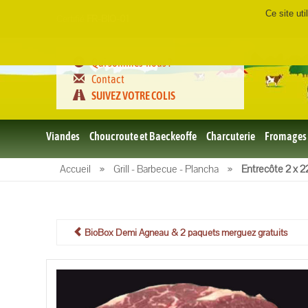
Ce site ut
Certifié
FR-BIO-01
Qui sommes-nous ?
Contact
SUIVEZ VOTRE COLIS
Viandes
Choucroute et Baeckeoffe
Charcuterie
Fromages
Le porc
Accueil
»
Grill - Barbecue - Plancha
»
Entrecôte 2 x 
et BBQ
bio
Le boeuf
et BBQ
bio
BioBox Demi Agneau & 2 paquets merguez gratuits
Volailles
et BBQ
Bio
L'agneau
et BBQ