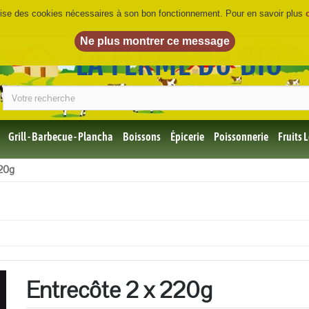
ilise des cookies nécessaires à son bon fonctionnement. Pour en savoir plus
LA FERME DU BIO
©
Grill - Barbecue - Plancha
Boissons
Épicerie
Poissonnerie
Fruits
Tous
220g
les
produits
Bio
Miel,
Choco,
Café
Bio
Entrecôte 2 x 220g