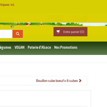
cliquez ici
.
Mon compte
Professionnels
Votre panier (
0
)
 Légumes
VEGAN
Poterie d'Alsace
Nos Promotions
Bouillon cube boeuf x 6 cubes