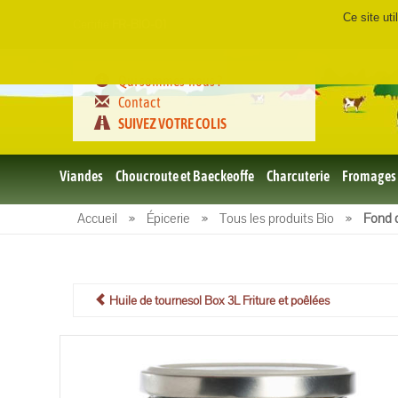
Ce site ut
Certifié
FR-BIO-01
Qui sommes-nous ?
Contact
SUIVEZ VOTRE COLIS
Viandes
Choucroute et Baeckeoffe
Charcuterie
Fromages
Le porc
Accueil
»
Épicerie
»
Tous les produits Bio
»
Fond 
et BBQ
bio
Le boeuf
et BBQ
bio
Huile de tournesol Box 3L Friture et poêlées
Volailles
et BBQ
Bio
L'agneau
et BBQ