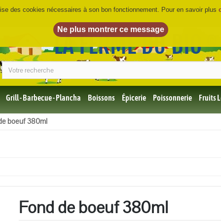
ilise des cookies nécessaires à son bon fonctionnement. Pour en savoir plus
LA FERME DU BIO
©
Grill - Barbecue - Plancha
Boissons
Épicerie
Poissonnerie
Fruits
Tous
de boeuf 380ml
les
produits
Bio
Miel,
Choco,
Café
Bio
Fond de boeuf 380ml