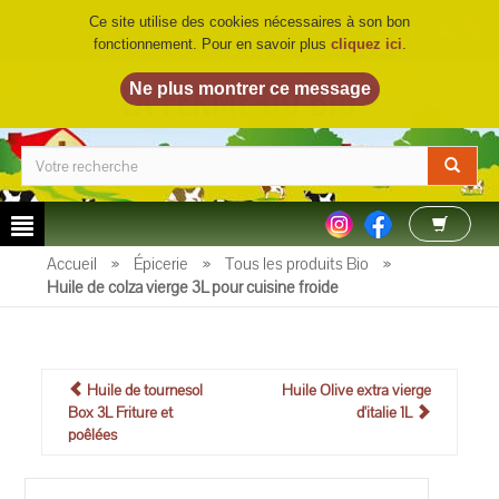
Ce site utilise des cookies nécessaires à son bon
fonctionnement. Pour en savoir plus
cliquez ici
.
LA FERME DU BIO
©
Accueil
»
Épicerie
»
Tous les produits Bio
»
Huile de colza vierge 3L pour cuisine froide
Huile de tournesol
Huile Olive extra vierge
Box 3L Friture et
d'italie 1L
poêlées