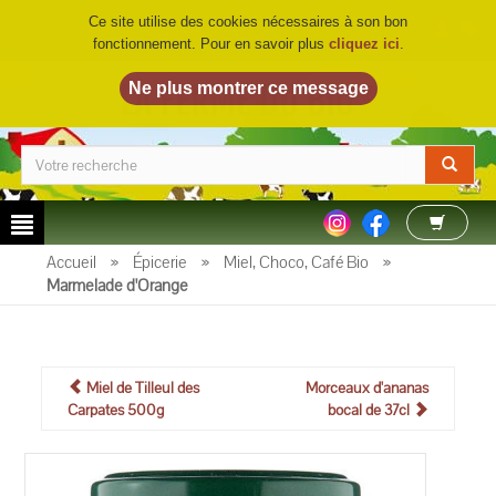
Ce site utilise des cookies nécessaires à son bon
fonctionnement. Pour en savoir plus
cliquez ici
.
LA FERME DU BIO
©
Accueil
»
Épicerie
»
Miel, Choco, Café Bio
»
Marmelade d'Orange
Miel de Tilleul des
Morceaux d'ananas
Carpates 500g
bocal de 37cl