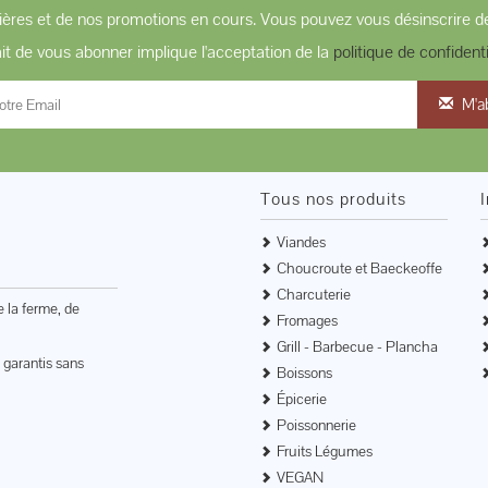
ères et de nos promotions en cours. Vous pouvez vous désinscrire de
ait de vous abonner implique l'acceptation de la
politique de confidenti
M'a
Tous nos produits
Viandes
Choucroute et Baeckeoffe
Charcuterie
e la ferme, de
Fromages
Grill - Barbecue - Plancha
 garantis sans
Boissons
Épicerie
Poissonnerie
Fruits Légumes
VEGAN