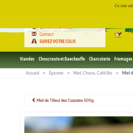
Ce site ut
Certifié
FR-BIO-01
Qui sommes-nous ?
Contact
SUIVEZ VOTRE COLIS
Viandes
Choucroute et Baeckeoffe
Charcuterie
Fromages
Le porc
Accueil
»
Épicerie
»
Miel, Choco, Café Bio
»
Miel 
et BBQ
bio
Le boeuf
et BBQ
bio
Miel de Tilleul des Carpates 500g
Volailles
et BBQ
Bio
L'agneau
et BBQ