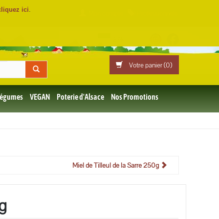
cliquez ici
.
Mon compte
Professionnels
Votre panier (
0
)
 Légumes
VEGAN
Poterie d'Alsace
Nos Promotions
Miel de Tilleul de la Sarre 250g
g