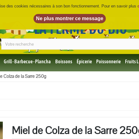
ilise des cookies nécessaires à son bon fonctionnement. Pour en savoir plus
LA FERME DU BIO
©
Grill - Barbecue - Plancha
Boissons
Épicerie
Poissonnerie
Fruits
Tous
de Colza de la Sarre 250g
les
produits
Bio
Miel,
Choco,
Café
Bio
Miel de Colza de la Sarre 250