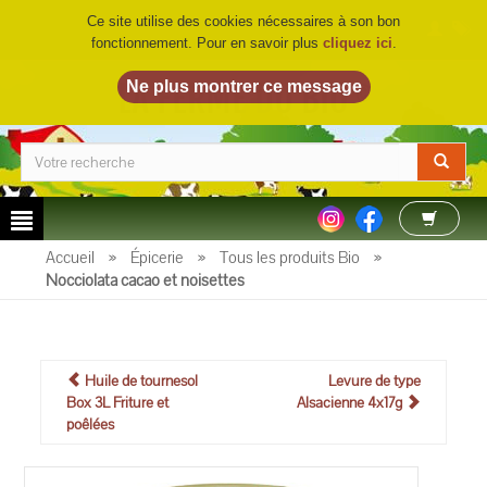
Ce site utilise des cookies nécessaires à son bon
fonctionnement. Pour en savoir plus
cliquez ici
.
LA FERME DU BIO
©
Accueil
»
Épicerie
»
Tous les produits Bio
»
Nocciolata cacao et noisettes
Huile de tournesol
Levure de type
Box 3L Friture et
Alsacienne 4x17g
poêlées