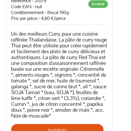
Référence : 31079
En stock
Code EAN :
null
Conditionnement : Bocal 190g
Prix par pièce : 4,80 €/pièce
Un des meilleurs Curry pour une cuisine
raffinée Thaïlandaise. La pâte de curry rouge
Thaï peut être utilisée pour créer rapidement
et facilement des plats de curry délicieux et
authentiques. La pâte de curry Red Thai est
une composition d'assaisonnement raffinée
basée sur une recette originale: Citronnelle
*, piments rouges *, oignons *, concentré de
tomate *, sel de mer, huile de tournesol *,
galanga *, sucre de canne brut *, ail *, sauce
SOJA Tamari * (eau, SOJA *), feuilles de
lime kaffir *, citron vert * (3,3%), coriandre *,
Cumin *, jus de citron concentré *, paprika
doux *, poivre noir *, amidon de maïs *, acc.
Noix de muscade*
Ingrédients