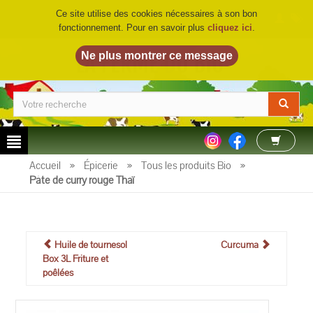
Ce site utilise des cookies nécessaires à son bon
fonctionnement. Pour en savoir plus
cliquez ici
.
LA FERME DU BIO
©
Accueil
»
Épicerie
»
Tous les produits Bio
»
Pâte de curry rouge Thaï
Huile de tournesol
Curcuma
Box 3L Friture et
poêlées