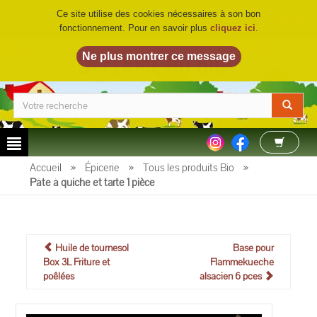
Ce site utilise des cookies nécessaires à son bon
fonctionnement. Pour en savoir plus
cliquez ici
.
LA FERME DU BIO
©
Accueil
»
Épicerie
»
Tous les produits Bio
»
Pâte à quiche et tarte 1 pièce
Huile de tournesol
Base pour
Box 3L Friture et
Flammekueche
poêlées
alsacien 6 pces