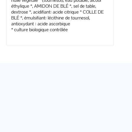
huile végétale * (tournesol), eau potable, alcool
éthylique *, AMIDON DE BLÉ *, sel de table,
dextrose *, acidifiant: acide citrique * COLLE DE
BLÉ *, émulsifiant: lécithine de tournesol,
antioxydant : acide ascorbique
* culture biologique contrôlée