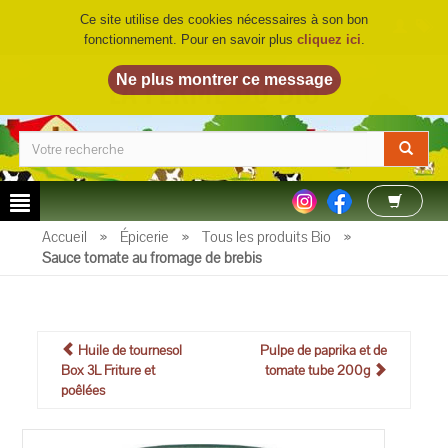
Ce site utilise des cookies nécessaires à son bon
fonctionnement. Pour en savoir plus
cliquez ici
.
LA FERME DU BIO
©
Accueil
»
Épicerie
»
Tous les produits Bio
»
Sauce tomate au fromage de brebis
Huile de tournesol
Pulpe de paprika et de
Box 3L Friture et
tomate tube 200g
poêlées