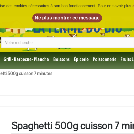
ilise des cookies nécessaires à son bon fonctionnement. Pour en savoir plus
LA FERME DU BIO
©
Grill - Barbecue - Plancha
Boissons
Épicerie
Poissonnerie
Fruits
Tous
etti 500g cuisson 7 minutes
les
produits
Bio
Miel,
Choco,
Café
Bio
Spaghetti 500g cuisson 7 mi