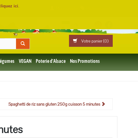
cliquez ici
.
Mon compte
Professionnels
Votre panier (
0
)
 Légumes
VEGAN
Poterie d'Alsace
Nos Promotions
Spaghetti de riz sans gluten 250g cuisson 5 minutes
nutes