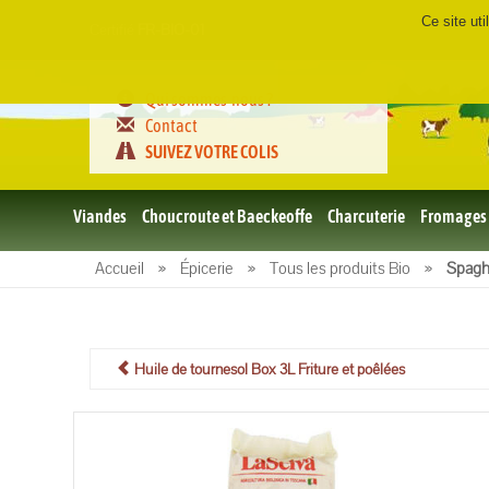
Ce site ut
Certifié
FR-BIO-01
Qui sommes-nous ?
Contact
SUIVEZ VOTRE COLIS
Viandes
Choucroute et Baeckeoffe
Charcuterie
Fromages
Le porc
Accueil
»
Épicerie
»
Tous les produits Bio
»
Spagh
et BBQ
bio
Le boeuf
et BBQ
bio
Huile de tournesol Box 3L Friture et poêlées
Volailles
et BBQ
Bio
L'agneau
et BBQ