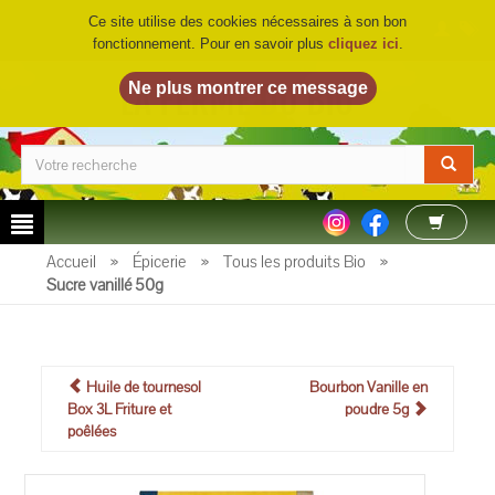
Ce site utilise des cookies nécessaires à son bon
fonctionnement. Pour en savoir plus
cliquez ici
.
LA FERME DU BIO
©
Accueil
»
Épicerie
»
Tous les produits Bio
»
Sucre vanillé 50g
Huile de tournesol
Bourbon Vanille en
Box 3L Friture et
poudre 5g
poêlées