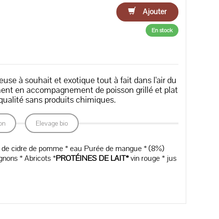
Ajouter
En stock
e à souhait et exotique tout à fait dans l'air du
ent en accompagnement de poisson grillé et plat
qualité sans produits chimiques.
on
Elevage bio
gre de cidre de pomme * eau Purée de mangue * (8%)
nons * Abricots *
PROTÉINES DE LAIT*
vin rouge * jus