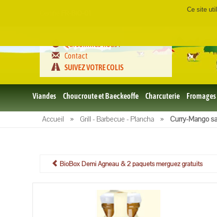
Ce site ut
Certifié
FR-BIO-01
Qui sommes-nous ?
Contact
SUIVEZ VOTRE COLIS
Viandes
Choucroute et Baeckeoffe
Charcuterie
Fromages
Le porc
Accueil
»
Grill - Barbecue - Plancha
»
Curry-Mango s
et BBQ
bio
Le boeuf
et BBQ
bio
BioBox Demi Agneau & 2 paquets merguez gratuits
Volailles
et BBQ
Bio
L'agneau
et BBQ