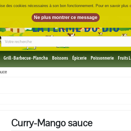
ilise des cookies nécessaires à son bon fonctionnement. Pour en savoir plus
LA FERME DU BIO
©
Grill - Barbecue - Plancha
Boissons
Épicerie
Poissonnerie
Fruits
Tous
auce
les
produits
Bio
Miel,
Choco,
Café
Bio
Curry-Mango sauce