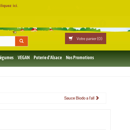
cliquez ici
.
Mon compte
Professionnels
Votre panier (
0
)
 Légumes
VEGAN
Poterie d'Alsace
Nos Promotions
Sauce Biodo à l'aïl