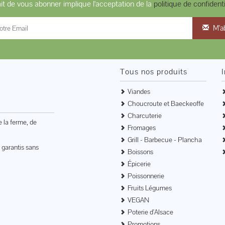
ait de vous abonner implique l'acceptation de la
politique de confidenti
M'a
Tous nos produits
Viandes
Choucroute et Baeckeoffe
Charcuterie
e la ferme, de
Fromages
Grill - Barbecue - Plancha
 garantis sans
Boissons
Épicerie
Poissonnerie
Fruits Légumes
VEGAN
Poterie d'Alsace
Promotions